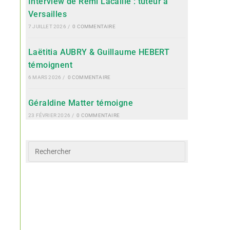
Interview de Rémi Lacaille : tuteur à
Versailles
7 JUILLET 2026
/
0 COMMENTAIRE
Laëtitia AUBRY & Guillaume HEBERT
témoignent
6 MARS 2026
/
0 COMMENTAIRE
Géraldine Matter témoigne
23 FÉVRIER 2026
/
0 COMMENTAIRE