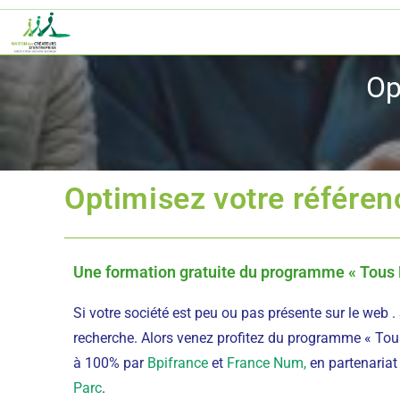
Op
Optimisez votre référen
Une formation gratuite du programme « Tous 
Si votre société est peu ou pas présente sur le web 
recherche. Alors venez profitez du programme « Tou
à 100% par
Bpifrance
et
France Num,
en partenaria
Parc
.