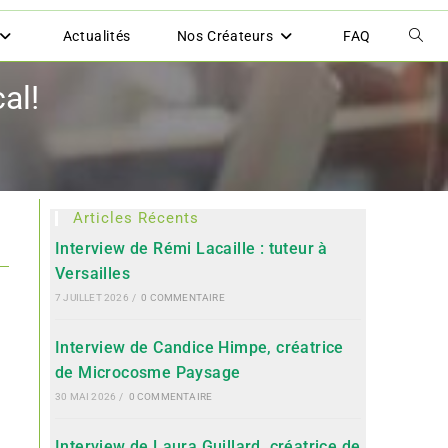
Actualités
Nos Créateurs
FAQ
al!
Articles Récents
Interview de Rémi Lacaille : tuteur à
Versailles
7 JUILLET 2026
/
0 COMMENTAIRE
Interview de Candice Himpe, créatrice
de Microcosme Paysage
30 MAI 2026
/
0 COMMENTAIRE
Interview de Laura Guillard, créatrice de