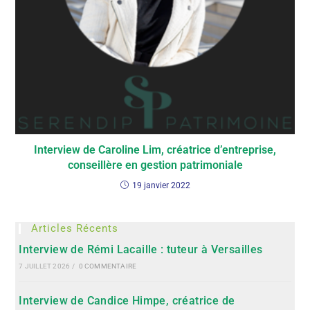
Interview de Caroline Lim, créatrice d’entreprise,
conseillère en gestion patrimoniale
19 janvier 2022
Articles Récents
Interview de Rémi Lacaille : tuteur à Versailles
7 JUILLET 2026
/
0 COMMENTAIRE
Interview de Candice Himpe, créatrice de