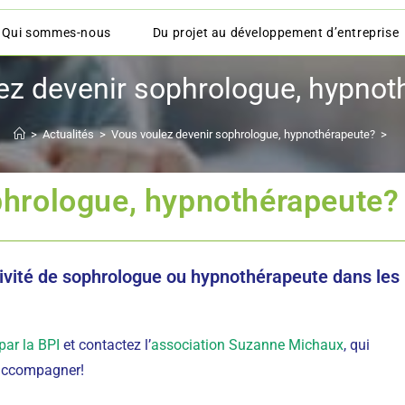
Qui sommes-nous
Du projet au développement d’entreprise
ez devenir sophrologue, hypnot
>
Actualités
>
Vous voulez devenir sophrologue, hypnothérapeute?
>
phrologue, hypnothérapeute?
tivité de sophrologue ou hypnothérapeute dans les
par la BPI
et contactez l’
association Suzanne Michaux
, qui
e accompagner!