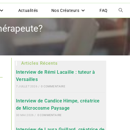
Actualités
Nos Créateurs
FAQ
hérapeute?
Articles Récents
Interview de Rémi Lacaille : tuteur à
Versailles
7 JUILLET 2026
/
0 COMMENTAIRE
Interview de Candice Himpe, créatrice
de Microcosme Paysage
30 MAI 2026
/
0 COMMENTAIRE
Interview de Laura Guillard, créatrice de