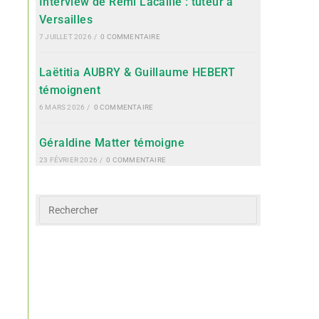
Interview de Rémi Lacaille : tuteur à
Versailles
7 JUILLET 2026
/
0 COMMENTAIRE
Laëtitia AUBRY & Guillaume HEBERT
témoignent
6 MARS 2026
/
0 COMMENTAIRE
Géraldine Matter témoigne
23 FÉVRIER 2026
/
0 COMMENTAIRE