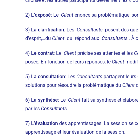
choisie et les autres participants deviennent les «
Co
2)
L’exposé
: Le
Client
énonce sa problématique, so
3)
La clarification
: Les
Consultants
posent des quest
d’esprit,…du
Client
qui répond aux
Consultants
. À 
4)
Le contrat
: Le
Client
précise ses attentes et les
C
posée. En fonction de leurs réponses, le
Client
modifi
5)
La consultation
: Les
Consultants
partagent leurs 
solutions pour résoudre la problématique du
Client
q
6)
La synthèse
: Le
Client
fait sa synthèse et élabor
par les
Consultants.
7)
L’évaluation
des apprentissages: La session se con
apprentissage et leur évaluation de la session.