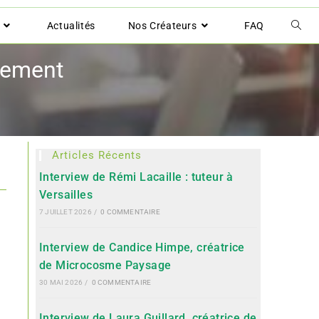
Actualités
Nos Créateurs
FAQ
pement
Articles Récents
Interview de Rémi Lacaille : tuteur à
Versailles
7 JUILLET 2026
/
0 COMMENTAIRE
Interview de Candice Himpe, créatrice
de Microcosme Paysage
30 MAI 2026
/
0 COMMENTAIRE
Interview de Laura Guillard, créatrice de