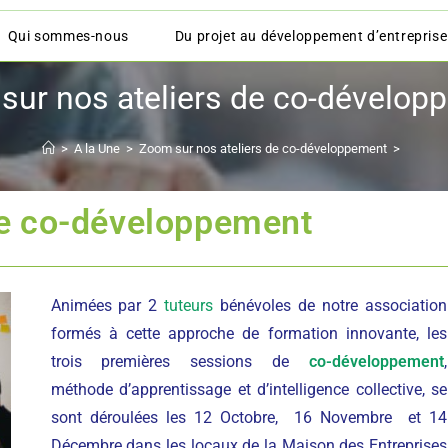
Qui sommes-nous
Du projet au développement d’entreprise
sur nos ateliers de co-dévelop
>
A la Une
>
Zoom sur nos ateliers de co-développement
>
de co-développement
Animées par 2
tuteurs
bénévoles de notre association
formés à cette approche de formation innovante, les
trois premières sessions de
co-développement
,
méthode d’apprentissage et d’intelligence collective, se
sont déroulées les 12 Octobre, 16 Novembre et 14
Décembre dans les locaux de la Maison des Entreprises