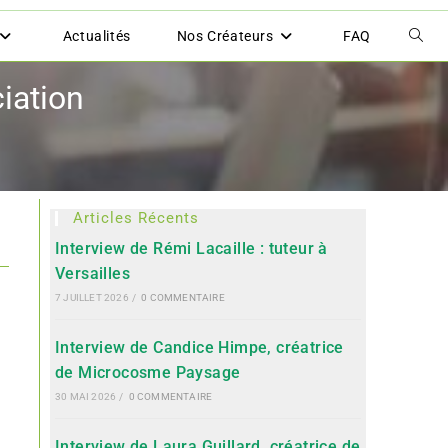
Actualités
Nos Créateurs
FAQ
ciation
Articles Récents
Interview de Rémi Lacaille : tuteur à
Versailles
7 JUILLET 2026
/
0 COMMENTAIRE
Interview de Candice Himpe, créatrice
de Microcosme Paysage
30 MAI 2026
/
0 COMMENTAIRE
Interview de Laura Guillard, créatrice de