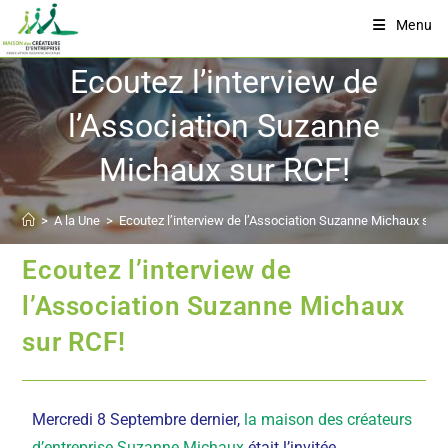
Menu
Ecoutez l’interview de
l’Association Suzanne
Michaux sur RCF!
>
A la Une
>
Ecoutez l’interview de l’Association Suzanne Michaux sur 
Ecoutez l’interview de
l’Association Suzanne Michaux
sur RCF!
Mercredi 8 Septembre dernier,
la maison des créateurs
d’entreprise Suzanne Michaux
était l’invitée