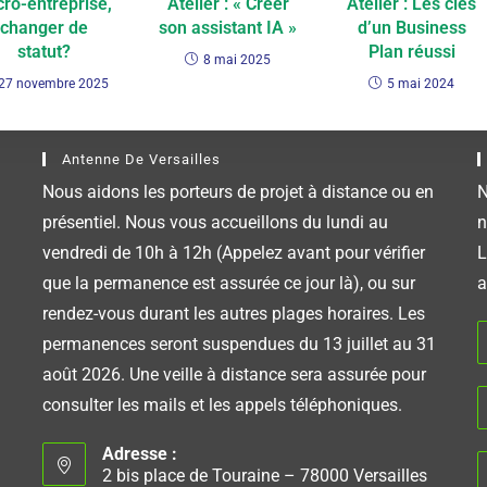
cro-entreprise,
Atelier : « Créer
Atelier : Les clés
changer de
son assistant IA »
d’un Business
statut?
Plan réussi
8 mai 2025
27 novembre 2025
5 mai 2024
Antenne De Versailles
Nous aidons les porteurs de projet à distance ou en
N
présentiel. Nous vous accueillons du lundi au
n
vendredi de 10h à 12h (Appelez avant pour vérifier
L
que la permanence est assurée ce jour là), ou sur
a
rendez-vous durant les autres plages horaires. Les
permanences seront suspendues du 13 juillet au 31
août 2026. Une veille à distance sera assurée pour
consulter les mails et les appels téléphoniques.
Adresse :
2 bis place de Touraine – 78000 Versailles