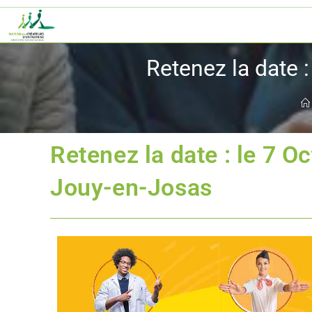
Retenez la date 
Retenez la date : le 7 O
Jouy-en-Josas