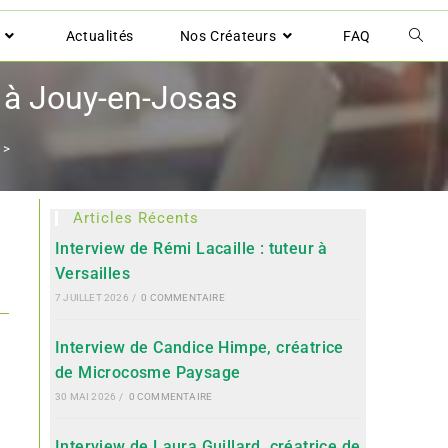
Actualités
Nos Créateurs
FAQ
i à Jouy-en-Josas
>
Articles Récents
Interview de Rémi Lacaille : tuteur à
Versailles
7 JUILLET 2026
/
0 COMMENTAIRE
Interview de Candice Himpe, créatrice
de Microcosme Paysage
30 MAI 2026
/
0 COMMENTAIRE
Interview de Laura Guillard, créatrice de