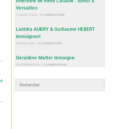
Interview de Rémi Lacaille : tuteur à
Versailles
7 JUILLET 2026
/
0 COMMENTAIRE
Laëtitia AUBRY & Guillaume HEBERT
témoignent
6 MARS 2026
/
0 COMMENTAIRE
Géraldine Matter témoigne
23 FÉVRIER 2026
/
0 COMMENTAIRE
ué