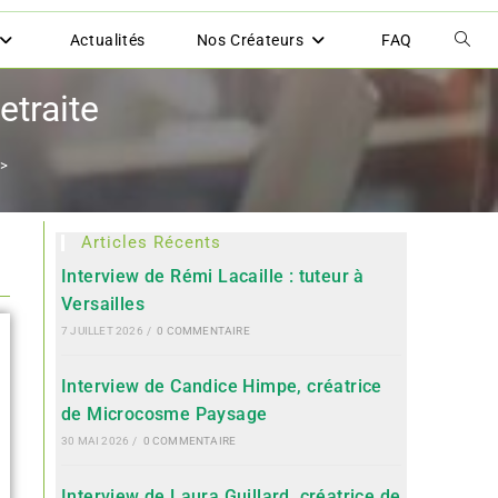
Actualités
Nos Créateurs
FAQ
etraite
>
Articles Récents
Interview de Rémi Lacaille : tuteur à
Versailles
7 JUILLET 2026
/
0 COMMENTAIRE
Interview de Candice Himpe, créatrice
de Microcosme Paysage
30 MAI 2026
/
0 COMMENTAIRE
Interview de Laura Guillard, créatrice de