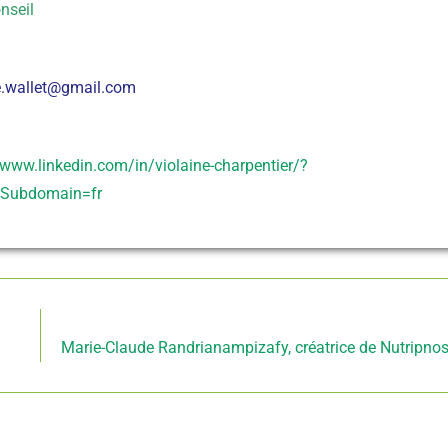
nseil
e.wallet@gmail.com
/www.linkedin.com/in/violaine-charpentier/?
alSubdomain=fr
Article suivant
Marie-Claude Randrianampizafy, créatrice de Nutripno