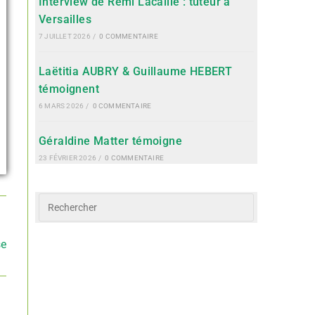
Interview de Rémi Lacaille : tuteur à
Versailles
7 JUILLET 2026
/
0 COMMENTAIRE
Laëtitia AUBRY & Guillaume HEBERT
témoignent
6 MARS 2026
/
0 COMMENTAIRE
Géraldine Matter témoigne
23 FÉVRIER 2026
/
0 COMMENTAIRE
se