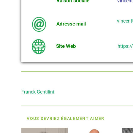
Raison sociale
Vincen
vincen
Adresse mail
Site Web
https:
Article précédent
Franck Gentilini
VOUS DEVRIEZ ÉGALEMENT AIMER