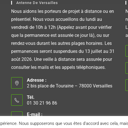
Antenne De Versailles
Nous aidons les porteurs de projet à distance ou en
N
présentiel. Nous vous accueillons du lundi au
n
vendredi de 10h à 12h (Appelez avant pour vérifier
L
que la permanence est assurée ce jour là), ou sur
a
rendez-vous durant les autres plages horaires. Les
permanences seront suspendues du 13 juillet au 31
août 2026. Une veille à distance sera assurée pour
consulter les mails et les appels téléphoniques.
Adresse :
2 bis place de Touraine – 78000 Versailles
Tél.
01 30 21 96 86
E-mail :
contact@suzannemichaux.fr
expérience. Nous supposerons que vous êtes d'accord avec cela, mais