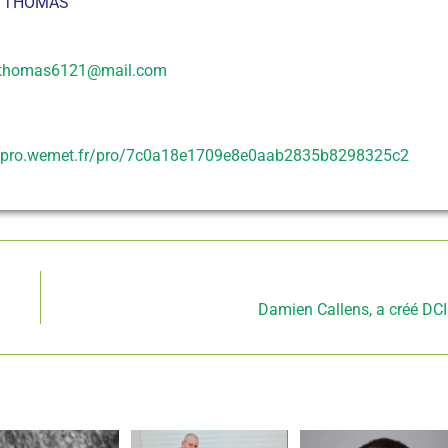
t THOMAS
tthomas6121@mail.com
//pro.wemet.fr/pro/7c0a18e1709e8e0aab2835b8298325c2
Article suivant
Damien Callens, a créé DC