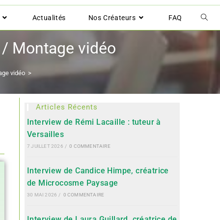
Actualités
Nos Créateurs
FAQ
 / Montage vidéo
age vidéo
>
Articles Récents
Interview de Rémi Lacaille : tuteur à
Versailles
7 JUILLET 2026
/
0 COMMENTAIRE
Interview de Candice Himpe, créatrice
de Microcosme Paysage
30 MAI 2026
/
0 COMMENTAIRE
Interview de Laura Guillard, créatrice de