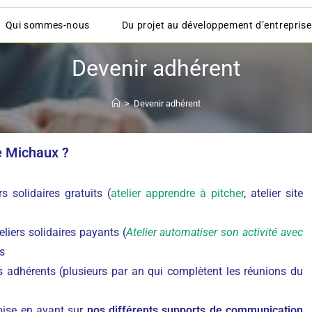
Qui sommes-nous
Du projet au développement d’entreprise
Devenir adhérent
>
Devenir adhérent
e Michaux ?
s solidaires gratuits (
atelier apprendre à pitcher
, atelier site
liers solidaires payants (
Atelier automatiser son activité avec
es
es adhérents (plusieurs par an qui complètent les réunions du
 mise en avant sur
nos différents supports de communication