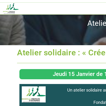
Atelie
Atelier solidaire : « Cré
Jeudi 15 Janvier de 1
Un atelier solidaire
Fondat