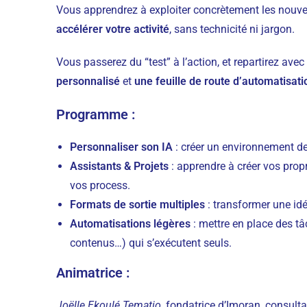
Vous apprendrez à exploiter concrètement les nouvel
accélérer votre activité
, sans technicité ni jargon.
Vous passerez du “test” à l’action, et repartirez ave
personnalisé
et
une feuille de route d’automatisati
Programme :
Personnaliser son IA
: créer un environnement de 
Assistants & Projets
: apprendre à créer vos prop
vos process.
Formats de sortie multiples
: transformer une idé
Automatisations légères
: mettre en place des tâ
contenus…) qui s’exécutent seuls.
Animatrice :
Joëlle Ekoulé Tematio
, fondatrice d’Imoran, consulta