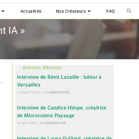
Actualités
Nos Créateurs
FAQ
nt IA »
Articles Récents
Interview de Rémi Lacaille : tuteur à
Versailles
7 JUILLET 2026
/
0 COMMENTAIRE
Interview de Candice Himpe, créatrice
de Microcosme Paysage
30 MAI 2026
/
0 COMMENTAIRE
Interview de Laura Guillard, créatrice de