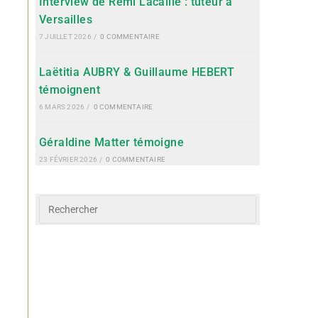
Interview de Rémi Lacaille : tuteur à
Versailles
7 JUILLET 2026
/
0 COMMENTAIRE
Laëtitia AUBRY & Guillaume HEBERT
témoignent
6 MARS 2026
/
0 COMMENTAIRE
Géraldine Matter témoigne
23 FÉVRIER 2026
/
0 COMMENTAIRE