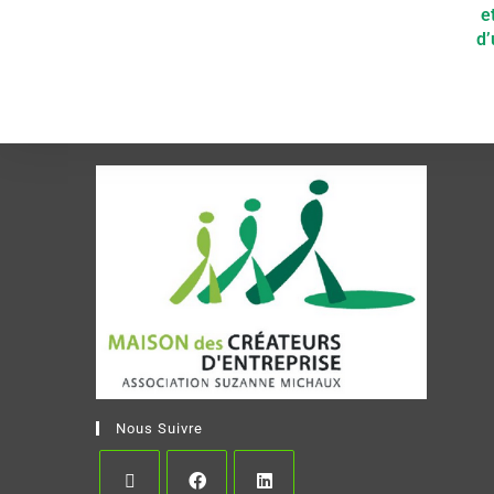
e
d’
Nous Suivre