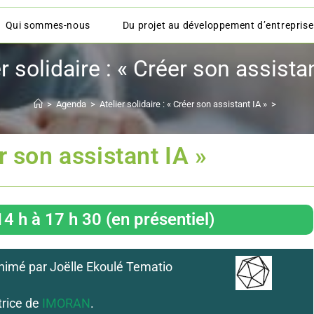
Qui sommes-nous
Du projet au développement d’entreprise
r solidaire : « Créer son assista
>
Agenda
>
Atelier solidaire : « Créer son assistant IA »
>
er son assistant IA »
4 h à 17 h 30 (en présentiel)
 animé par Joëlle Ekoulé Tematio
rice de
IMORAN
.