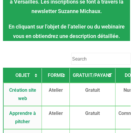
à Versailles. Les inscriptions se font à travers la
newsletter Suzanne Michaux.
En cliquant sur l’objet de l’atelier ou du webinaire
vous en obtiendrez une description détaillée.
OBJET
FORME
GRATUIT/PAYANT
DO
Création site
Atelier
Gratuit
Num
web
Apprendre à
Atelier
Gratuit
Commu
pitcher