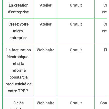
La création
Atelier
Gratuit
Cré
d'entreprise
ent
Créez votre
Atelier
Gratuit
Cré
micro-
ent
entreprise
La facturation
Webinaire
Gratuit
Fi
électronique :
et si la
réforme
boostait la
productivité de
votre TPE ?
3 clés
Webinaire
Gratuit
Comm