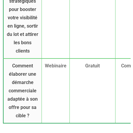
stratégiques
pour booster
votre visibilité
en ligne, sortir
du lot et attirer
les bons
clients
Comment
Webinaire
Gratuit
Comm
élaborer une
démarche
commerciale
adaptée à son
offre pour sa
cible ?