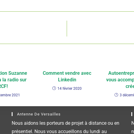
tion Suzanne
Comment vendre avec
Autoentrepr
 la radio sur
Linkedin
vous accomp
RCF!
cré
14 février 2020
tembre 2021
3 décem
Antenne De Versailles
Nous aidons les porteurs de projet à distance ou en
N
présentiel. Nous vous accueillons du lundi au
n